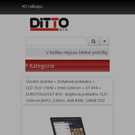
O nákupu
V košíku nejsou žádné položky
Kategorie
Úvodní stránka
»
Dotykové pokladny
»
LCD 15,6" (16:9)
»
Intel Celeron
»
ET-816
»
EUROTOUCH ET-816 - dotyková pokladna 15,6",
Celeron J6412, 2,0GHz, 4GB RAM, 128GB SSD