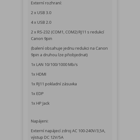
Externí rozhraní:
2 x USB 3.0
4 x USB 2.0
2 x RS-232 (COM1, COM2) RJ11 s redukcí
Canon 9pin
(balení obsahuje jednu redukci na Canon
9pin a druhou lze přiobjednat)
1x LAN 10/100/1000 Mb/s
1x HDMI
1x RJ11 pokladní zásuvka
1x EDP
1x HP Jack
Napájeni:
Externí napájecí zdroj AC 100-240V/3,5A,
výstup DC 12V/5A