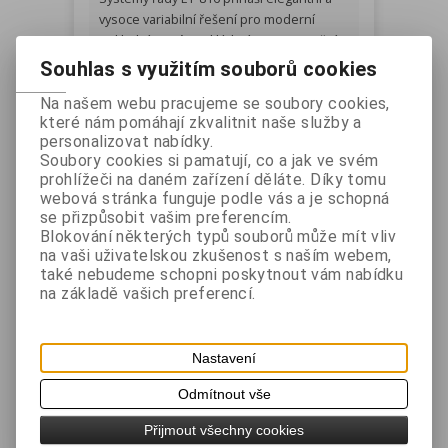
vysoce variabilní řešení pro moderní
pokladní systém. Skládací stojan umožní
nastavení prakticky do každé polohy od
Souhlas s využitím souborů cookies
svislé až pro vodorovnou. Jedinečná
Na našem webu pracujeme se soubory cookies,
konstrukce stojanu přitom zajišťuje
které nám pomáhají zkvalitnit naše služby a
stabilitu a skvělou fixaci v každé poloze.
personalizovat nabídky.
Díky tenkým rámečkům je dozaženo
Soubory cookies si pamatují, co a jak ve svém
minimálních rozměrů a hlavně tloušťka
prohlížeči na daném zařízení děláte. Díky tomu
webová stránka funguje podle vás a je schopná
celého panelu nemá ani o milimetr víc než
se přizpůsobit vašim preferencím.
je nezbytně nutné.
Blokování některých typů souborů může mít vliv
Celé zařízení tak při zachování
na vaši uživatelskou zkušenost s naším webem,
maximálního výkonu působí velmi
také nebudeme schopni poskytnout vám nabídku
minimalisticky a elegantně.
na základě vašich preferencí.
Při konstrukci skříně byly použity
tenkostěné hliníkové odlitky, aby byla
Nastavení
zaručena vysoká odolnost při nízké
hmotnosti.
Odmítnout vše
Použitý procesor Intel Celeron J6412
Přijmout všechny cookies
poskytuje dostatečný výkon pro běžné