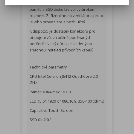
pokladní aplikace. Velikost operační
paměti a SSD disku lze volit v širokém
rozmezí. Zařízení nemá ventilátor a proto
je jeho provoz zcela bezhlučný.
K dispozici je dostatek konektorů pro
připojení všech běžně používaných
periferií a velký důraz je kladený na
snadnou instalaci přívodních kabelů.
Technické parametry:
CPU Intel Celeron J6412 Quad-Core 2,0
GHz
Paměť DDR4 max 16 GB
LCD 15,6“, 1920 x 1080,16:9, 350-400 cd/m2
Capacitive Touch Screen
SSD úložiště