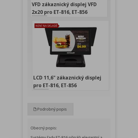
VFD zákaznický displej VFD
2x20 pro ET-816, ET-856
NENÍ NA SKLADĚ
LCD 11,6" zákaznický displej
pro ET-816, ET-856
Podrobný popis
Obecný popis:
Systémy řady ET-816 přináši elegantní a