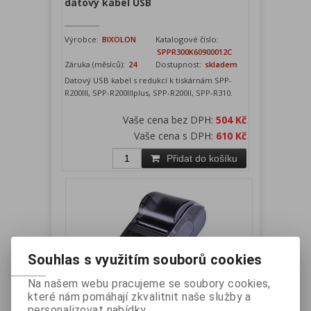
datový kabel USB
Výrobce:
BIXOLON
Katalogové číslo:
SPPR300K60900012C
Záruka (měsíců):
24
Dostupnost:
skladem
Datový USB kabel s redukcí k tiskárnám SPP-
R200III, SPP-R200IIIplus, SPP-R200II, SPP-R310.
Vaše cena bez DPH:
504 Kč
Vaše cena s DPH:
610 Kč
Přidat do košíku
Souhlas s využitím souborů cookies
Na našem webu pracujeme se soubory cookies,
které nám pomáhají zkvalitnit naše služby a
MPT-II 5V mobilní tiskárna 58mm,
personalizovat nabídky.