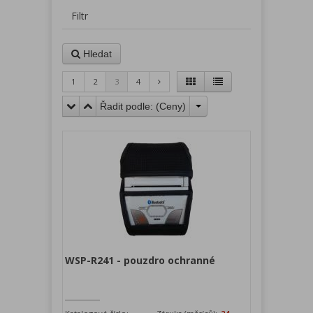
Filtr
Hledat
1
2
3
4
Řadit podle: (
Ceny
)
WSP-R241 - pouzdro ochranné