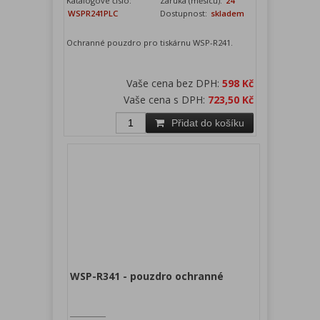
Katalogové číslo:
Záruka (měsíců):
24
WSPR241PLC
Dostupnost:
skladem
Ochranné pouzdro pro tiskárnu WSP-R241.
Vaše cena bez DPH:
598 Kč
Vaše cena s DPH:
723,50 Kč
Přidat do košíku
WSP-R341 - pouzdro ochranné