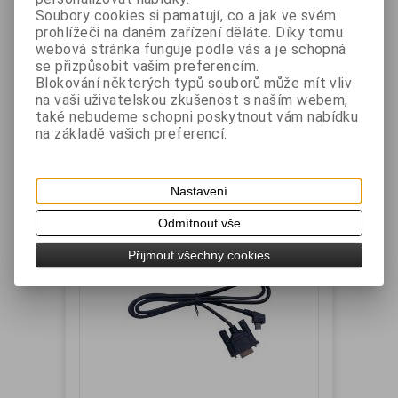
Soubory cookies si pamatují, co a jak ve svém
Bluetooth 4.0 - Android, Win PC.
prohlížeči na daném zařízení děláte. Díky tomu
Černá.
webová stránka funguje podle vás a je schopná
Katalogové číslo:
Záruka (měsíců):
24
se přizpůsobit vašim preferencím.
MPTII5B
Dostupnost:
skladem
Blokování některých typů souborů může mít vliv
na vaši uživatelskou zkušenost s naším webem,
také nebudeme schopni poskytnout vám nabídku
MPT-II mobilní termotiskárna 58 mm, Bluetooth
4.0, připojitelná k Android a Windows. Napájení
na základě vašich preferencí.
5 V.
Vaše cena bez DPH:
490 Kč
Vaše cena s DPH:
593 Kč
Nastavení
Přidat do košíku
Odmítnout vše
Přijmout všechny cookies