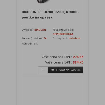
BIXOLON SPP-R200, R200II, R200III -
poutko na opasek
Výrobce:
BIXOLON
Katalogové číslo:
SPPR200KD096A
Záruka (měsíců):
24
Dostupnost:
skladem
Náhradní díl.
Vaše cena bez DPH:
276 Kč
Vaše cena s DPH:
334 Kč
Přidat do košíku