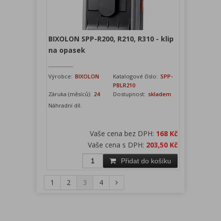
BIXOLON SPP-R200, R210, R310 - klip
na opasek
Výrobce:
BIXOLON
Katalogové číslo:
SPP-
PBLR210
Záruka (měsíců):
24
Dostupnost:
skladem
Náhradní díl.
Vaše cena bez DPH:
168 Kč
Vaše cena s DPH:
203,50 Kč
Přidat do košíku
1
2
3
4