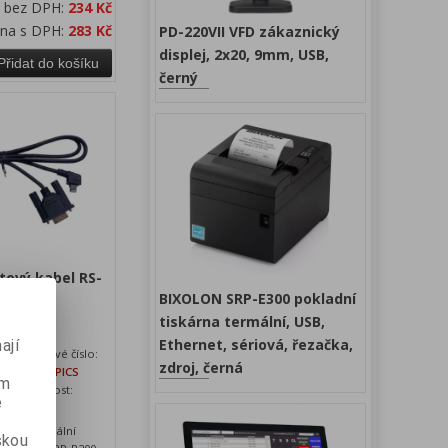
a bez DPH:
234 Kč
ena s DPH:
283 Kč
PD-220VII VFD zákaznický
displej, 2x20, 9mm, USB,
Přidat do košíku
černý
tový kabel RS-
BIXOLON SRP-E300 pokladní
tiskárna termální, USB,
Ethernet, sériová, řezačka,
ají
N
Katalogové číslo:
zdroj, černá
SPPR200PICS
ém
24
Dostupnost:
e
skladem
el se speciální
skou