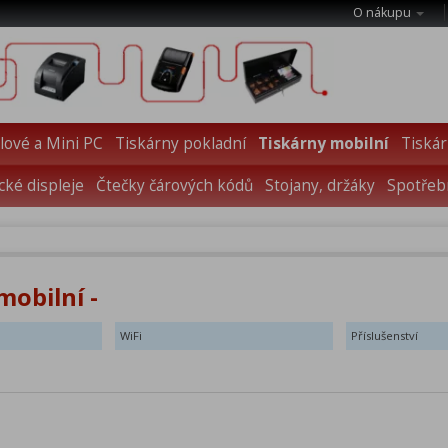
O nákupu
ové a Mini PC
Tiskárny pokladní
Tiskárny mobilní
Tiskár
cké displeje
Čtečky čárových kódů
Stojany, držáky
Spotřebn
mobilní -
WiFi
Příslušenství