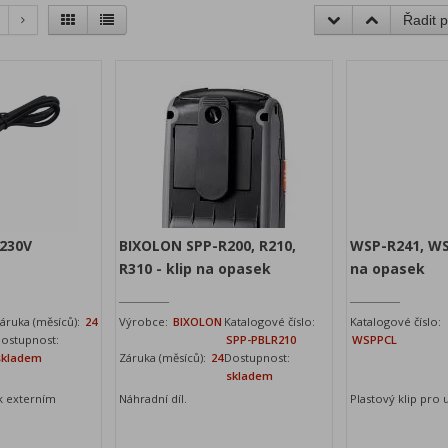
Řadit p
 230V
BIXOLON SPP-R200, R210,
WSP-R241, WS
R310 - klip na opasek
na opasek
áruka (měsíců):
24
Výrobce:
BIXOLON
Katalogové číslo:
Katalogové číslo:
ostupnost:
SPP-PBLR210
WSPPCL
skladem
Záruka (měsíců):
24
Dostupnost:
skladem
k externím
Náhradní díl.
Plastový klip pro