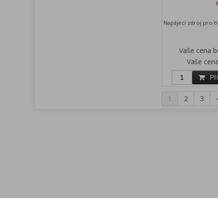
Napájecí zdroj pro t
Vaše cena 
Vaše cen
Př
1
2
3
Menu