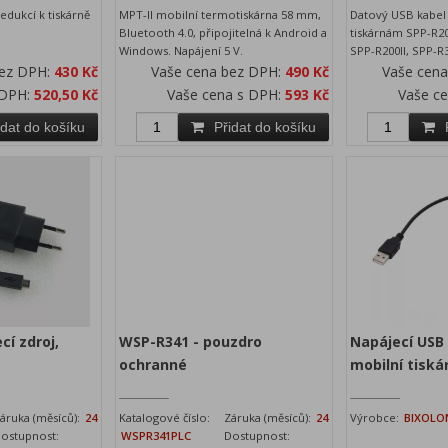
edukcí k tiskárně
MPT-II mobilní termotiskárna 58 mm,
Datový USB kabel 
Bluetooth 4.0, připojitelná k Android a
tiskárnám SPP-R200
Windows. Napájení 5 V.
SPP-R200II, SPP-R
bez DPH:
430 Kč
Vaše cena bez DPH:
490 Kč
Vaše cen
 DPH:
520,50 Kč
Vaše cena s DPH:
593 Kč
Vaše c
idat do košíku
Přidat do košíku
cí zdroj,
WSP-R341 - pouzdro
Napájecí USB
ochranné
mobilní tisk
áruka (měsíců):
24
Katalogové číslo:
Záruka (měsíců):
24
Výrobce:
BIXOLO
ostupnost:
WSPR341PLC
Dostupnost: