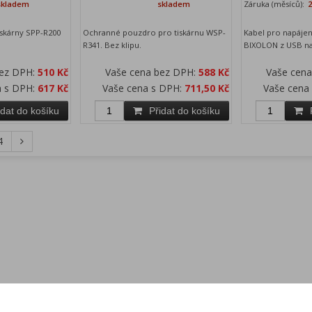
skladem
skladem
Záruka (měsíců):
iskárny SPP-R200
Ochranné pouzdro pro tiskárnu WSP-
Kabel pro napájen
R341. Bez klipu.
BIXOLON z USB na
bez DPH:
510 Kč
Vaše cena bez DPH:
588 Kč
Vaše cen
a s DPH:
617 Kč
Vaše cena s DPH:
711,50 Kč
Vaše cena
idat do košíku
Přidat do košíku
4