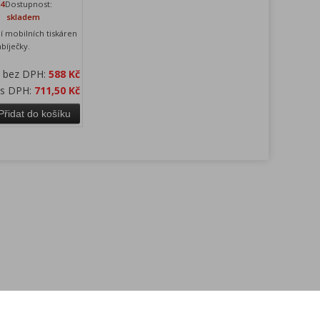
24
Dostupnost:
skladem
í mobilních tiskáren
bíječky.
a bez DPH:
588 Kč
 s DPH:
711,50 Kč
Přidat do košíku
Kontakt