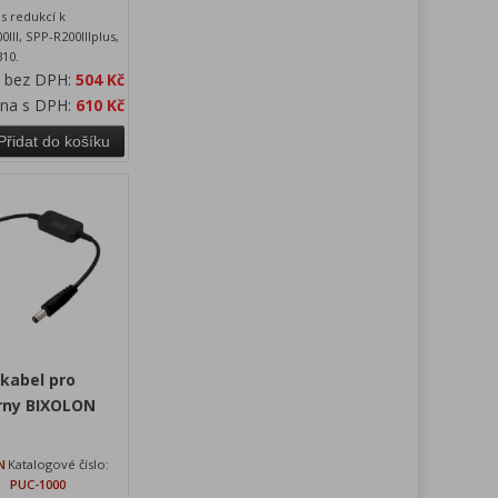
s redukcí k
III, SPP-R200IIIplus,
310.
a bez DPH:
504 Kč
ena s DPH:
610 Kč
Přidat do košíku
 kabel pro
árny BIXOLON
N
Katalogové číslo:
PUC-1000