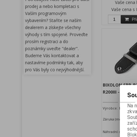
Vaše cena
prodej a nebo kompletaci s
Vaše cena s
Vaším programovým
Př
vybavením? Staňte se naším
dealerem a získejte všechny
výhody s tím spojené. Proveďte
prosím registraci a do
poznámky uveďte "dealer".
Budeme Vás kontaktovat a
nastavíme podmínky tak, aby
pro Vás byly co nejvýhodnější.
BIXOLON SPP-R20
R200III - poutk
Sou
Na 
Výrobce:
BIXOLON
K
zkva
Soub
Záruka (měsíců):
24
D
zaří
scho
Náhradní díl.
Blok