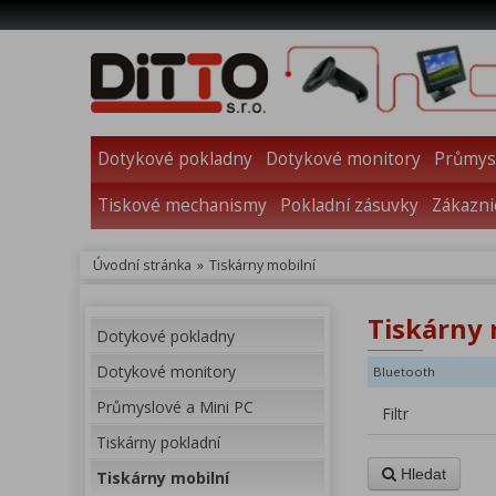
Dotykové pokladny
Dotykové monitory
Průmysl
Tiskové mechanismy
Pokladní zásuvky
Zákazni
Úvodní stránka
»
Tiskárny mobilní
Tiskárny 
Dotykové pokladny
Dotykové monitory
Bluetooth
Průmyslové a Mini PC
Filtr
Tiskárny pokladní
Hledat
Tiskárny mobilní