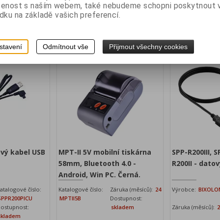
5809.
redukcí k tiskárn
šenost s naším webem, také nebudeme schopni poskytnout
dku na základě vašich preferencí.
bez DPH:
276 Kč
Vaše cena bez DPH:
295 Kč
Vaše cen
a s DPH:
334 Kč
Vaše cena s DPH:
357 Kč
Vaše cena
stavení
Odmítnout vše
Přijmout všechny cookies
idat do košíku
Přidat do košíku
ový kabel USB
MPT-II 5V mobilní tiskárna
SPP-R200III, 
58mm, Bluetooth 4.0 -
R200II - dato
Android, Win PC. Černá.
atalogové číslo:
Katalogové číslo:
Záruka (měsíců):
24
Výrobce:
BIXOLO
SPPR200PICU
MPTII5B
Dostupnost:
ostupnost:
skladem
Záruka (měsíců):
skladem