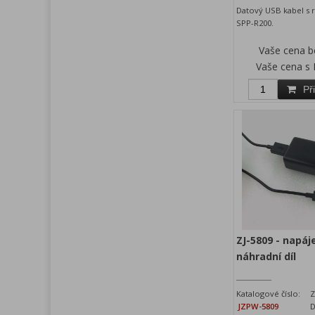
Datový USB kabel s r
SPP-R200.
Vaše cena 
Vaše cena s
Př
ZJ-5809 - napáje
náhradní díl
Katalogové číslo:
Z
JZPW-5809
D