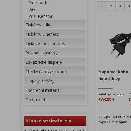
Bluetooth
1
2
3
4
WiFi
Příslušenství
Tiskárny etiket
Tiskárny Linerless
Tiskové mechanismy
Pokladní zásuvky
Zákaznické displeje
Čtečky čárových kódů
Napájecí kabel
dvoužilový
Stojany, držáky
Spotřební materiál
Katalogové číslo:
Z
Download
PWC230-2
D
Napájecí kabel 230V 
Staňte se dealerem.
napájecím zrojům.
Potřebujete naše zboží pro další