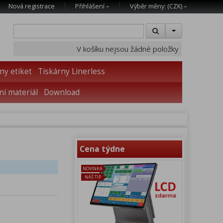
Nová registrace
Přihlášení
Výběr měny: (
CZK
)
V košíku nejsou žádné položky
ny etiket
Tiskárny Linerless
í materiál
Download
Cena týdne
NOVINKA
NÁŠ TIP