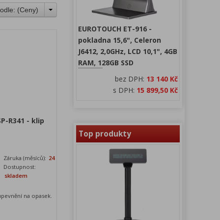
odle: (
Ceny
)
EUROTOUCH ET-916 -
pokladna 15,6", Celeron
J6412, 2,0GHz, LCD 10,1", 4GB
RAM, 128GB SSD
bez DPH:
13 140 Kč
s DPH:
15 899,50 Kč
P-R341 - klip
Top produkty
Záruka (měsíců):
24
Dostupnost:
skladem
 upevnění na opasek.