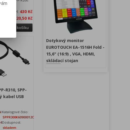
ě Bixolon SPP-R200.
 vám
a bez DPH:
430 Kč
 s DPH:
520,50 Kč
Přidat do košíku
Dotykový monitor
EUROTOUCH EA-1516H Fold -
15,6" (16:9) , VGA, HDMI,
skládací stojan
SPP-R310, SPP-
vý kabel USB
N
Katalogové číslo:
SPPR300K60900012C
24
Dostupnost:
skladem