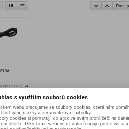
Řadit p
 230V
áruka (měsíců):
24
ostupnost:
hlas s využitím souborů cookies
skladem
k externím
našem webu pracujeme se soubory cookies, které nám pomáh
litnit naše služby a personalizovat nabídky.
 bez DPH:
98 Kč
ory cookies si pamatují, co a jak ve svém prohlížeči na dan
 DPH:
118,50 Kč
zení děláte. Díky tomu webová stránka funguje podle vás a j