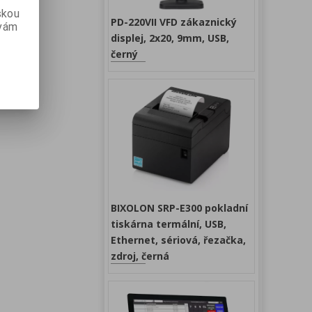
skou
PD-220VII VFD zákaznický
 vám
displej, 2x20, 9mm, USB,
černý
BIXOLON SRP-E300 pokladní
tiskárna termální, USB,
Ethernet, sériová, řezačka,
zdroj, černá