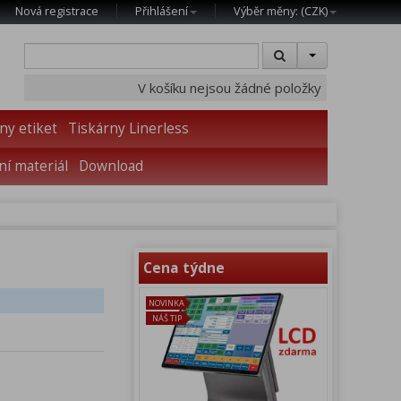
Nová registrace
Přihlášení
Výběr měny: (
CZK
)
V košíku nejsou žádné položky
ny etiket
Tiskárny Linerless
í materiál
Download
Cena týdne
NOVINKA
NÁŠ TIP