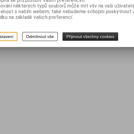
pná se přizpůsobit vašim preferencím.
idat do košíku
ování některých typů souborů může mít vliv na vaši uživatel
šenost s naším webem, také nebudeme schopni poskytnout
4
dku na základě vašich preferencí.
stavení
Odmítnout vše
Přijmout všechny cookies