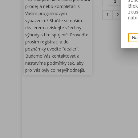
scho
Př
Blok
prodej a nebo kompletaci s
zku
Vaším programovým
1
2
3
nabí
vybavením? Staňte se naším
dealerem a získejte všechny
výhody s tím spojené. Proveďte
Na
prosím registraci a do
poznámky uveďte "dealer".
Budeme Vás kontaktovat a
nastavíme podmínky tak, aby
pro Vás byly co nejvýhodnější.