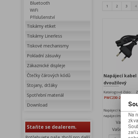
Bluetooth
1
2
3
4
WiFi
Příslušenství
Tiskárny etiket
Tiskárny Linerless
Tiskové mechanismy
Pokladní zásuvky
Zákaznické displeje
Čtečky čárových kódů
Napájecí kabel
dvoužilový
Stojany, držáky
Katalogové číslo:
Z
Spotřební materiál
PWC230-2
D
Sou
Download
Napájecí kabel 230V 
Na 
napájecím zrojům.
zkva
Vaše cena
Soub
Staňte se dealerem.
Vaše cena s
zaří
Potřebujete naše zboží pro další