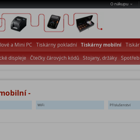
O nákupu
ové a Mini PC
Tiskárny pokladní
Tiskárny mobilní
Tiskár
cké displeje
Čtečky čárových kódů
Stojany, držáky
Spotřebn
mobilní -
WiFi
Příslušenství