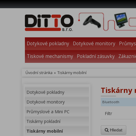
Dotykové pokladny
Dotykové monitory
Průmysl
Tiskové mechanismy
Pokladní zásuvky
Zákazni
Úvodní stránka
»
Tiskárny mobilní
Tiskárny 
Dotykové pokladny
Dotykové monitory
Bluetooth
Průmyslové a Mini PC
Filtr
Tiskárny pokladní
Hledat
Tiskárny mobilní