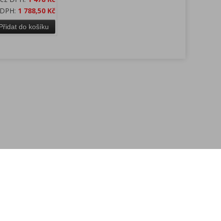
 DPH:
1 788,50 Kč
Přidat do košíku
Kontakt
.
.