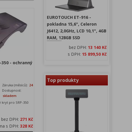
EUROTOUCH ET-916 -
pokladna 15,6", Celeron
J6412, 2,0GHz, LCD 10,1", 4GB
RAM, 128GB SSD
bez DPH:
13 140 Kč
s DPH:
15 899,50 Kč
350 - ochranný
Top produkty
Záruka (měsíců):
24
Dostupnost:
skladem
 kryt pro SRP-350
a bez DPH:
271 Kč
ena s DPH:
328 Kč