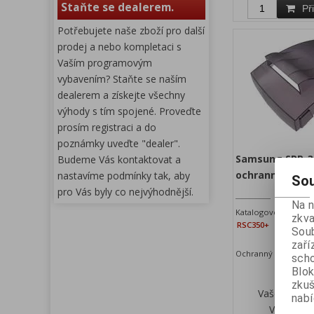
Staňte se dealerem.
Př
Potřebujete naše zboží pro další
prodej a nebo kompletaci s
Vaším programovým
vybavením? Staňte se naším
dealerem a získejte všechny
výhody s tím spojené. Proveďte
prosím registraci a do
poznámky uveďte "dealer".
Samsung SRP-35
Budeme Vás kontaktovat a
ochranný plast
nastavíme podmínky tak, aby
Sou
pro Vás byly co nejvýhodnější.
Na 
Katalogové číslo:
Z
zkva
RSC350+
D
Soub
zaří
Ochranný plastový k
scho
Blok
zku
Vaše cena 
nabí
Vaše cen