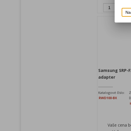
Př
Na
Samsung SRP-F
adapter
Katalogové číslo:
Z
RWD100-BX
D
Vaše cena 