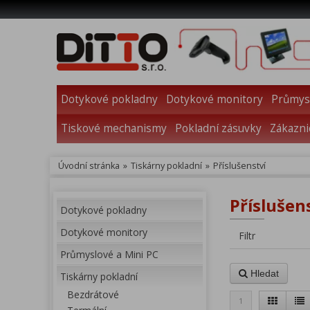
Dotykové pokladny
Dotykové monitory
Průmysl
Tiskové mechanismy
Pokladní zásuvky
Zákazni
Úvodní stránka
»
Tiskárny pokladní
»
Příslušenství
Příslušens
Dotykové pokladny
Dotykové monitory
Filtr
Průmyslové a Mini PC
Hledat
Tiskárny pokladní
Bezdrátové
1