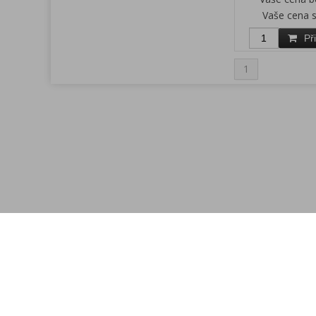
Vaše cena 
Př
1
Menu
Rychlá objednávka
Kontakt
Obchodní podmínky
Reklamační podmínky
Jak nakupovat
Cookies
Nastavení cookies