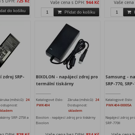
a s DPH:
725 Kč
Vaše cena s DPH:
944 Kč
Vaše cena
idat do košíku
Přidat do košíku
í zdroj SRP-
BIXOLON - napájecí zdroj pro
Samsung - na
termální tiskárny
SRP-770, SRP-
áruka (měsíců):
24
Katalogové číslo:
Záruka (měsíců):
24
Katalogové číslo:
ostupnost:
PWK404
Dostupnost:
PWK404-00005A
skladem
skladem
skárny SRP-275II a
Bixolon - napájecí zdroj pro tiskárny
Napájecí zdroj pro
Bixolon
SRP-770II
bez DPH:
828 Kč
Vaše cena bez DPH:
834 Kč
Vaše cena 