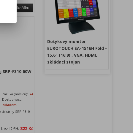
Přidat do košíku
Dotykový monitor
EUROTOUCH EA-1516H Fold -
15,6" (16:9) , VGA, HDMI,
skládací stojan
oj SRP-F310 60W
Záruka (měsíců):
24
Dostupnost:
skladem
o tiskárny SRP-F310
a bez DPH:
822 Kč