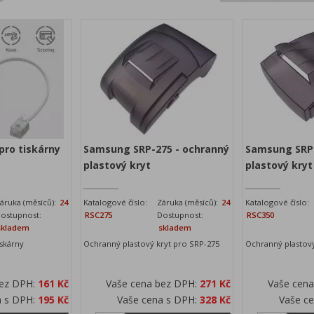
pro tiskárny
Samsung SRP-275 - ochranný
Samsung SRP-
plastový kryt
plastový kryt
áruka (měsíců):
24
Katalogové číslo:
Záruka (měsíců):
24
Katalogové číslo:
ostupnost:
RSC275
Dostupnost:
RSC350
skladem
skladem
iskárny
Ochranný plastový kryt pro SRP-275
Ochranný plastový
bez DPH:
161 Kč
Vaše cena bez DPH:
271 Kč
Vaše cen
a s DPH:
195 Kč
Vaše cena s DPH:
328 Kč
Vaše c