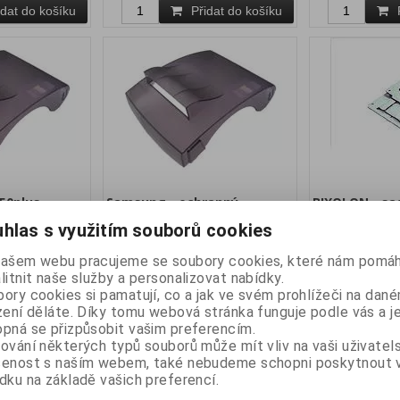
idat do košíku
Přidat do košíku
0plus -
Samsung - ochranný
BIXOLON - sa
ový kryt
plastový kryt SRP-350III, SRP-
na zeď
hlas s využitím souborů cookies
350plusIII
našem webu pracujeme se soubory cookies, které nám pomáh
áruka (měsíců):
24
Katalogové číslo:
Záruka (měsíců):
24
Katalogové číslo:
litnit naše služby a personalizovat nabídky.
ostupnost:
RSC350III
Dostupnost:
RWM350
ory cookies si pamatují, co a jak ve svém prohlížeči na dan
skladem
skladem
zení děláte. Díky tomu webová stránka funguje podle vás a j
ryt pro SRP-350
Ochranný plastový kryt pro tiskárny
Sada pro montáž n
pná se přizpůsobit vašim preferencím.
SRP350plusIII a SRP350III.
SRP-350V, SRP-350p
ování některých typů souborů může mít vliv na vaši uživatel
SRP-350plusIII, SR
šenost s naším webem, také nebudeme schopni poskytnout
bez DPH:
271 Kč
Vaše cena bez DPH:
271 Kč
Vaše cen
dku na základě vašich preferencí.
a s DPH:
328 Kč
Vaše cena s DPH:
328 Kč
Vaše cena