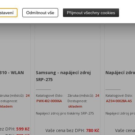
idat do košíku
Přidat do košíku
stavení
Odmítnout vše
Přijmout všechny cookies
310 - WLAN
Samsung - napájecí zdroj
Napájecí zdr
SRP-275
áruka (měsíců):
24
Katalogové číslo:
Záruka (měsíců):
24
Katalogové číslo:
ostupnost:
PWK402-00006A
Dostupnost:
AZ04-00028A-AS
skladem
skladem
Napájecí zdroj pro tiskárny SRP-275
Napájecí zdroj pr
bez DPH:
599 Kč
Vaše cena bez DPH:
780 Kč
Vaše cen