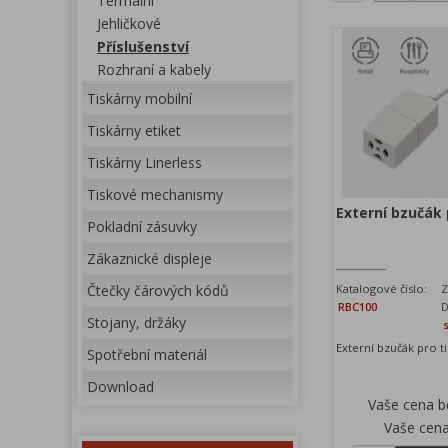
Termální
Jehličkové
Příslušenství
Rozhraní a kabely
Tiskárny mobilní
Tiskárny etiket
Tiskárny Linerless
Tiskové mechanismy
Externí bzučák 
Pokladní zásuvky
Zákaznické displeje
Čtečky čárových kódů
Katalogové číslo:
Z
RBC100
D
Stojany, držáky
Externí bzučák pro t
Spotřební materiál
Download
Vaše cena 
Vaše cen