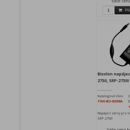
Vaše cen
Př
Bixolon napájec
275II, SRP-275III
Katalogové číslo:
Z
PWK402-00008A
D
Napájecí zdroj pro ti
SRP-275III
Vaše cena 