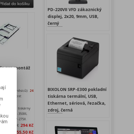
Přidat do košíku
PD-220VII VFD zákaznický
displej, 2x20, 9mm, USB,
černý
da pro montáž
ají
BIXOLON SRP-E300 pokladní
Záruka (měsíců):
24
tiskárna termální, USB,
Dostupnost:
ém
skladem
Ethernet, sériová, řezačka,
e
a zeď pro tiskárny
zdroj, černá
lusV, SRP-350III,
skou
P-275 a SRP-275II.
 vám
a bez DPH:
294 Kč
 s DPH:
355,50 Kč