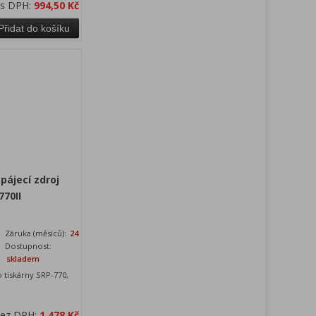
 s DPH:
994,50 Kč
Přidat do košíku
pájecí zdroj
770II
Záruka (měsíců):
24
Dostupnost:
skladem
 tiskárny SRP-770,
bez DPH:
1 478 Kč