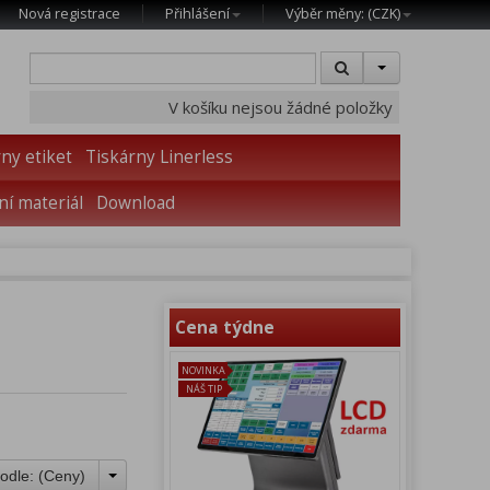
Nová registrace
Přihlášení
Výběr měny: (
CZK
)
V košíku nejsou žádné položky
ny etiket
Tiskárny Linerless
í materiál
Download
Cena týdne
NOVINKA
NÁŠ TIP
odle: (
Ceny
)