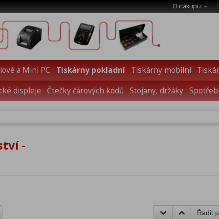
O nákupu
ové a Mini PC
Tiskárny pokladní
Tiskárny mobilní
Tiskár
cké displeje
Čtečky čárových kódů
Stojany, držáky
Spotřebn
tví -
Řadit p