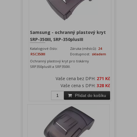
Samsung - ochranný plastový kryt
SRP-350III, SRP-350plusIII
Katalogové číslo:
Záruka (měsíců):
24
RSC350III
Dostupnost:
skladem
Ochranný plastový kryt pro tiskárny
SRP350plusIII a SRP350III.
Vaše cena bez DPH:
271 Kč
Vaše cena s DPH:
328 Kč
Přidat do košíku