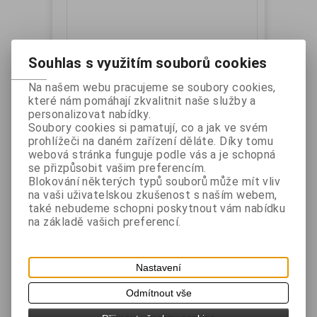
Souhlas s využitím souborů cookies
Na našem webu pracujeme se soubory cookies,
které nám pomáhají zkvalitnit naše služby a
Samsung - napájecí zdroj SRP-275
personalizovat nabídky.
Soubory cookies si pamatují, co a jak ve svém
prohlížeči na daném zařízení děláte. Díky tomu
Katalogové číslo:
Záruka (měsíců):
24
webová stránka funguje podle vás a je schopná
PWK402-00006A
Dostupnost:
skladem
se přizpůsobit vašim preferencím.
Napájecí zdroj pro tiskárny SRP-275
Blokování některých typů souborů může mít vliv
na vaši uživatelskou zkušenost s naším webem,
také nebudeme schopni poskytnout vám nabídku
Vaše cena bez DPH:
780 Kč
na základě vašich preferencí.
Vaše cena s DPH:
944 Kč
Přidat do košíku
Nastavení
Odmítnout vše