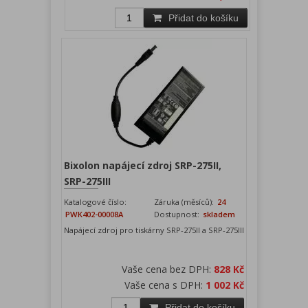
Přidat do košíku
Bixolon napájecí zdroj SRP-275II,
SRP-275III
Katalogové číslo:
Záruka (měsíců):
24
PWK402-00008A
Dostupnost:
skladem
Napájecí zdroj pro tiskárny SRP-275II a SRP-275III
Vaše cena bez DPH:
828 Kč
Vaše cena s DPH:
1 002 Kč
Přidat do košíku