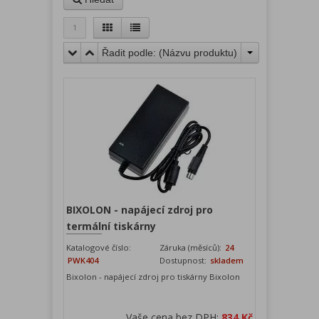
1
Řadit podle: (
Názvu produktu
)
BIXOLON - napájecí zdroj pro
termální tiskárny
Katalogové číslo:
Záruka (měsíců):
24
PWK404
Dostupnost:
skladem
Bixolon - napájecí zdroj pro tiskárny Bixolon
Vaše cena bez DPH:
834 Kč