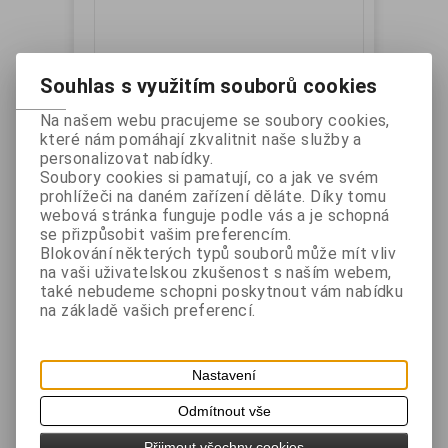
Souhlas s využitím souborů cookies
Na našem webu pracujeme se soubory cookies,
které nám pomáhají zkvalitnit naše služby a
Samsung - napájecí zdroj SRP-770,
personalizovat nabídky.
Soubory cookies si pamatují, co a jak ve svém
SRP-770II
prohlížeči na daném zařízení děláte. Díky tomu
Katalogové číslo:
Záruka (měsíců):
24
webová stránka funguje podle vás a je schopná
PWK404-00005A
Dostupnost:
skladem
se přizpůsobit vašim preferencím.
Napájecí zdroj pro tiskárny SRP-770, SRP-770II
Blokování některých typů souborů může mít vliv
na vaši uživatelskou zkušenost s naším webem,
také nebudeme schopni poskytnout vám nabídku
Vaše cena bez DPH:
1 478 Kč
na základě vašich preferencí.
Vaše cena s DPH:
1 788,50 Kč
Přidat do košíku
Nastavení
Odmítnout vše
Přijmout všechny cookies