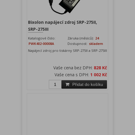
Bixolon napájecí zdroj SRP-275II,
SRP-275III
Katalogové číslo:
Záruka (měsíců):
24
PWK402-00008A
Dostupnost:
skladem
Napájecí zdroj pro tiskárny SRP-275II a SRP-275III
Vaše cena bez DPH:
828 Kč
Vaše cena s DPH:
1 002 Kč
Přidat do košíku