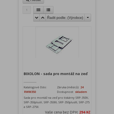
1
Řadit podle: (
Výrobce
)
BIXOLON - sada pro montáž na zeď
Katalogové číslo:
Záruka (měsíců):
24
RWM350
Dostupnost:
skladem
Sada pro montáž na zeď pro tiskárny SRP-350V,
SRP-350plusV, SRP-350III, SRP-350plusIII, SRP-275
a SRP-275II.
Vaše cena bez DPH:
294 Kč