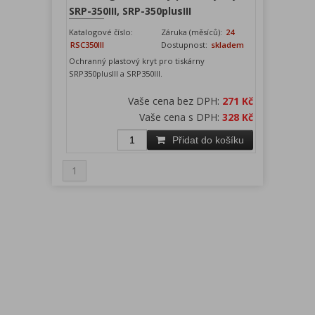
SRP-350III, SRP-350plusIII
Katalogové číslo:
Záruka (měsíců):
24
RSC350III
Dostupnost:
skladem
Ochranný plastový kryt pro tiskárny
SRP350plusIII a SRP350III.
Vaše cena bez DPH:
271 Kč
Vaše cena s DPH:
328 Kč
Přidat do košíku
1