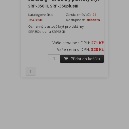
SRP-350III, SRP-350plusIII
Katalogové číslo:
Záruka (měsíců):
24
RSC350III
Dostupnost:
skladem
Ochranný plastový kryt pro tiskárny
SRP350plusIII a SRP350III.
Vaše cena bez DPH:
271 Kč
Vaše cena s DPH:
328 Kč
Přidat do košíku
1