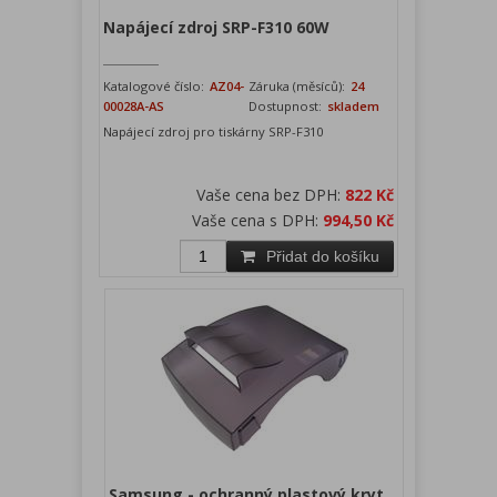
Napájecí zdroj SRP-F310 60W
Katalogové číslo:
AZ04-
Záruka (měsíců):
24
00028A-AS
Dostupnost:
skladem
Napájecí zdroj pro tiskárny SRP-F310
Vaše cena bez DPH:
822 Kč
Vaše cena s DPH:
994,50 Kč
Přidat do košíku
Samsung - ochranný plastový kryt