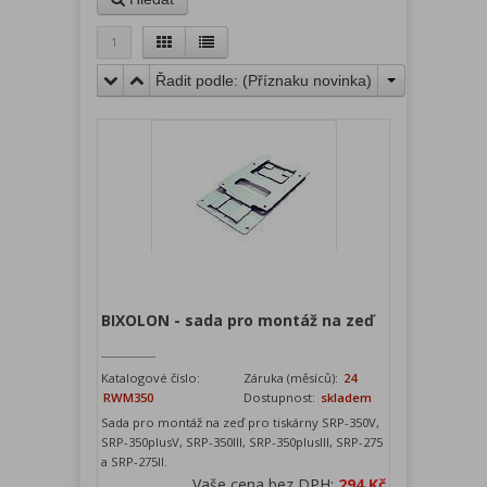
1
Řadit podle: (
Příznaku novinka
)
BIXOLON - sada pro montáž na zeď
Katalogové číslo:
Záruka (měsíců):
24
RWM350
Dostupnost:
skladem
Sada pro montáž na zeď pro tiskárny SRP-350V,
SRP-350plusV, SRP-350III, SRP-350plusIII, SRP-275
a SRP-275II.
Vaše cena bez DPH:
294 Kč