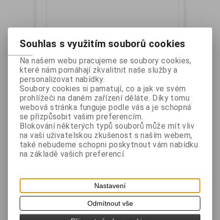
Souhlas s využitím souborů cookies
Na našem webu pracujeme se soubory cookies,
které nám pomáhají zkvalitnit naše služby a
Samsung - napájecí zdroj SRP-770,
personalizovat nabídky.
Soubory cookies si pamatují, co a jak ve svém
SRP-770II
prohlížeči na daném zařízení děláte. Díky tomu
Katalogové číslo:
Záruka (měsíců):
24
webová stránka funguje podle vás a je schopná
PWK404-00005A
Dostupnost:
skladem
se přizpůsobit vašim preferencím.
Napájecí zdroj pro tiskárny SRP-770, SRP-770II
Blokování některých typů souborů může mít vliv
na vaši uživatelskou zkušenost s naším webem,
také nebudeme schopni poskytnout vám nabídku
Vaše cena bez DPH:
1 478 Kč
na základě vašich preferencí.
Vaše cena s DPH:
1 788,50 Kč
Přidat do košíku
Nastavení
Odmítnout vše