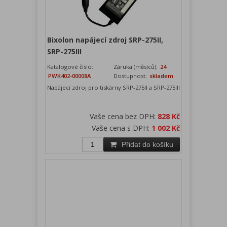
Bixolon napájecí zdroj SRP-275II,
SRP-275III
Katalogové číslo:
Záruka (měsíců):
24
PWK402-00008A
Dostupnost:
skladem
Napájecí zdroj pro tiskárny SRP-275II a SRP-275III
Vaše cena bez DPH:
828 Kč
Vaše cena s DPH:
1 002 Kč
Přidat do košíku