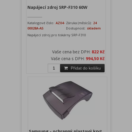
Napájecí zdroj SRP-F310 60W
Katalogové číslo:
AZ04-
Záruka (měsíců):
24
00028A-AS
Dostupnost:
skladem
Napájecí zdroj pro tiskárny SRP-F310
Vaše cena bez DPH:
822 Kč
Vaše cena s DPH:
994,50 Kč
Přidat do košíku
Samsung - ochranný plastový kryt