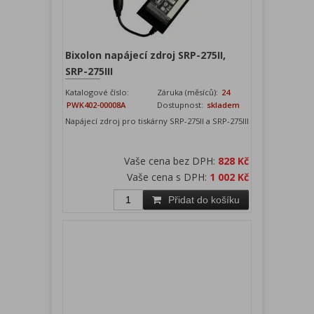
Bixolon napájecí zdroj SRP-275II,
SRP-275III
Katalogové číslo:
Záruka (měsíců):
24
PWK402-00008A
Dostupnost:
skladem
Napájecí zdroj pro tiskárny SRP-275II a SRP-275III
Vaše cena bez DPH:
828 Kč
Vaše cena s DPH:
1 002 Kč
Přidat do košíku