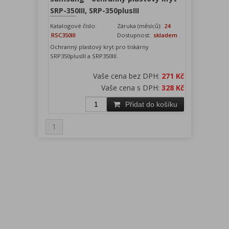
SRP-350III, SRP-350plusIII
Katalogové číslo:
Záruka (měsíců):
24
RSC350III
Dostupnost:
skladem
Ochranný plastový kryt pro tiskárny
SRP350plusIII a SRP350III.
Vaše cena bez DPH:
271 Kč
Vaše cena s DPH:
328 Kč
Přidat do košíku
1