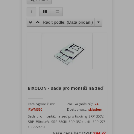
1
Řadit podle: (
Data přidání
)
BIXOLON - sada pro montáž na zeď
Katalogové číslo:
Záruka (měsíců):
24
RWM350
Dostupnost:
skladem
Sada pro montáž na zeď pro tiskárny SRP-350V,
SRP-350plusV, SRP-350III, SRP-350plusIII, SRP-275
a SRP-275II.
Vaše cena bez DPH:
294 Kč