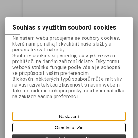
Souhlas s využitím souborů cookies
Na našem webu pracujeme se soubory cookies,
které nám pomáhají zkvalitnit naše služby a
Samsung - napájecí zdroj SRP-770,
personalizovat nabídky.
Soubory cookies si pamatují, co a jak ve svém
SRP-770II
prohlížeči na daném zařízení děláte. Díky tomu
Katalogové číslo:
Záruka (měsíců):
24
webová stránka funguje podle vás a je schopná
PWK404-00005A
Dostupnost:
skladem
se přizpůsobit vašim preferencím.
Napájecí zdroj pro tiskárny SRP-770, SRP-770II
Blokování některých typů souborů může mít vliv
na vaši uživatelskou zkušenost s naším webem,
také nebudeme schopni poskytnout vám nabídku
Vaše cena bez DPH:
1 478 Kč
na základě vašich preferencí.
Vaše cena s DPH:
1 788,50 Kč
Přidat do košíku
Nastavení
Odmítnout vše