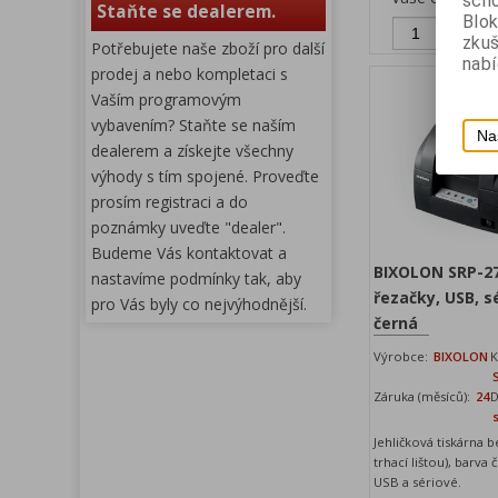
scho
Staňte se dealerem.
Blok
Př
zku
Potřebujete naše zboží pro další
nabí
prodej a nebo kompletaci s
Vaším programovým
vybavením? Staňte se naším
Na
dealerem a získejte všechny
výhody s tím spojené. Proveďte
prosím registraci a do
poznámky uveďte "dealer".
Budeme Vás kontaktovat a
BIXOLON SRP-27
nastavíme podmínky tak, aby
řezačky, USB, sé
pro Vás byly co nejvýhodnější.
černá
Výrobce:
BIXOLON
K
Záruka (měsíců):
24
D
Jehličková tiskárna b
trhací lištou), barva
USB a sériové.