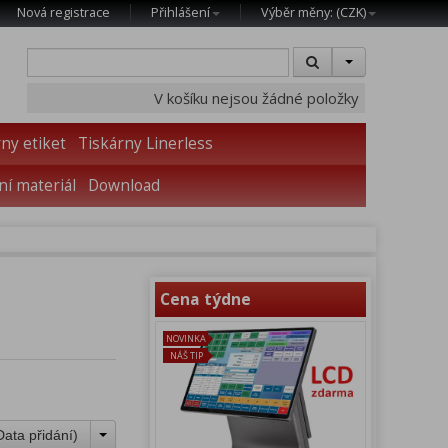
Nová registrace
Přihlášení
Výběr měny: (
CZK
)
V košíku nejsou žádné položky
ny etiket
Tiskárny Linerless
í materiál
Download
Cena týdne
NOVINKA
NÁŠ TIP
Data přidání
)