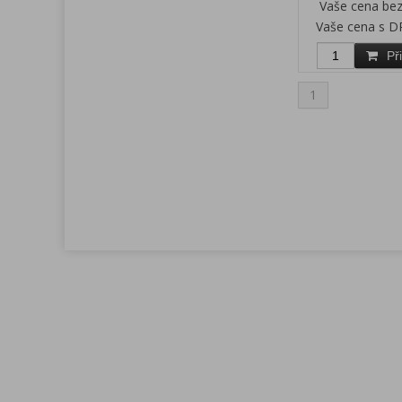
Vaše cena be
Vaše cena s D
Př
1