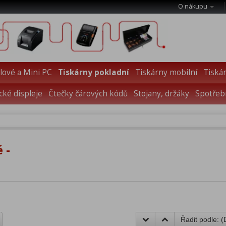
O nákupu
ové a Mini PC
Tiskárny pokladní
Tiskárny mobilní
Tiskár
cké displeje
Čtečky čárových kódů
Stojany, držáky
Spotřebn
 -
Řadit podle: (