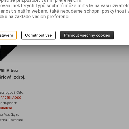
pná se přizpůsobit vašim preferencím.
ování některých typů souborů může mít vliv na vaši uživatel
idat do košíku
Přidat do košíku
šenost s naším webem, také nebudeme schopni poskytnout
dku na základě vašich preferencí.
stavení
Odmítnout vše
Přijmout všechny cookies
5IIIA bez
riová, zdroj,
atalogové číslo:
SRP275IIIAOSG
ostupnost:
skladem
ez řezačky (s
 černá. Rozhraní