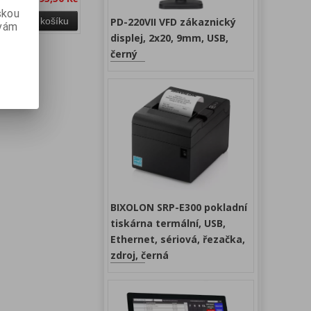
skou
Přidat do košíku
PD-220VII VFD zákaznický
 vám
displej, 2x20, 9mm, USB,
černý
BIXOLON SRP-E300 pokladní
tiskárna termální, USB,
Ethernet, sériová, řezačka,
zdroj, černá