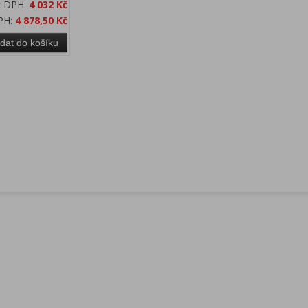
z DPH:
4 032 Kč
PH:
4 878,50 Kč
idat do košíku