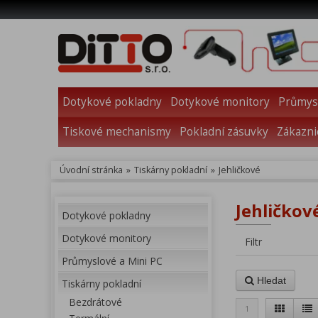
Dotykové pokladny
Dotykové monitory
Průmysl
Tiskové mechanismy
Pokladní zásuvky
Zákazni
Úvodní stránka
»
Tiskárny pokladní
»
Jehličkové
Jehličkové
Dotykové pokladny
Dotykové monitory
Filtr
Průmyslové a Mini PC
Hledat
Tiskárny pokladní
Bezdrátové
1