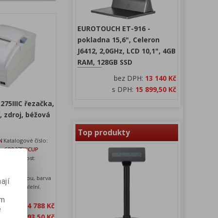
EUROTOUCH ET-916 -
pokladna 15,6", Celeron
J6412, 2,0GHz, LCD 10,1", 4GB
RAM, 128GB SSD
bez DPH:
13 140 Kč
s DPH:
15 899,50 Kč
75IIIC řezačka,
, zdroj, béžová
Top produkty
N
Katalogové číslo:
SRP275IIICUP
24
Dostupnost:
skladem
a se řezačkou, barva
ají
USB a paralelní.
ém
bez DPH:
4 788 Kč
e
 DPH:
5 793,50 Kč