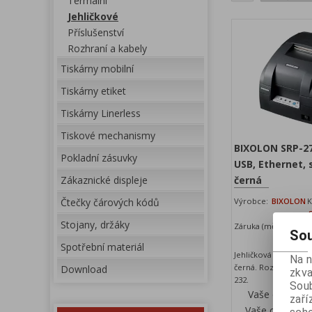
Termální
Jehličkové
Příslušenství
Rozhraní a kabely
Tiskárny mobilní
Tiskárny etiket
Tiskárny Linerless
Tiskové mechanismy
BIXOLON SRP-275
Pokladní zásuvky
USB, Ethernet, s
Zákaznické displeje
černá
Čtečky čárových kódů
Výrobce:
BIXOLON
K
Stojany, držáky
Záruka (měsíců):
24
D
Sou
Spotřební materiál
Jehličková tiskárna 
Na 
černá. Rozhraní USB,
Download
zkva
232.
Soub
Vaše cena be
zaří
Vaše cena s D