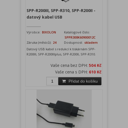
SPP-R200III, SPP-R310, SPP-R200II -
datový kabel USB
Výrobce:
BIXOLON
Katalogové číslo:
SPPR300K60900012C
Záruka (měsíců):
24
Dostupnost:
skladem
Datový USB kabel s redukcí k tiskárnám SPP-
R200III, SPP-R200IIIplus, SPP-R200II, SPP-R310.
Vaše cena bez DPH:
504 Kč
Vaše cena s DPH:
610 Kč
Přidat do košíku