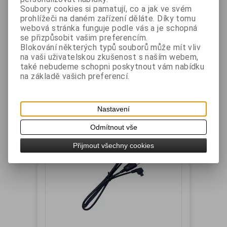
Soubory cookies si pamatují, co a jak ve svém
prohlížeči na daném zařízení děláte. Díky tomu
webová stránka funguje podle vás a je schopná
Výrobce:
BIXOLON
Katalogové číslo:
se přizpůsobit vašim preferencím.
SPPR200PICS
Blokování některých typů souborů může mít vliv
Záruka (měsíců):
24
Dostupnost:
skladem
na vaši uživatelskou zkušenost s naším webem,
také nebudeme schopni poskytnout vám nabídku
Datový RS-232 kabel se speciální redukcí k
tiskárně Bixolon SPP-R200.
na základě vašich preferencí.
Vaše cena bez DPH:
430 Kč
Vaše cena s DPH:
520,50 Kč
Nastavení
Přidat do košíku
Odmítnout vše
Přijmout všechny cookies