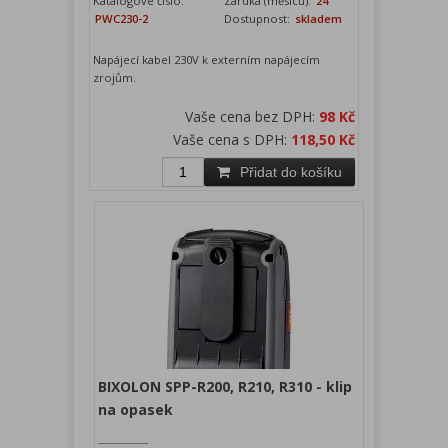
Katalogové číslo:
Záruka (měsíců):
24
PWC230-2
Dostupnost:
skladem
Napájecí kabel 230V k externím napájecím
zrojům.
Vaše cena bez DPH:
98 Kč
Vaše cena s DPH:
118,50 Kč
Přidat do košíku
BIXOLON SPP-R200, R210, R310 - klip
na opasek