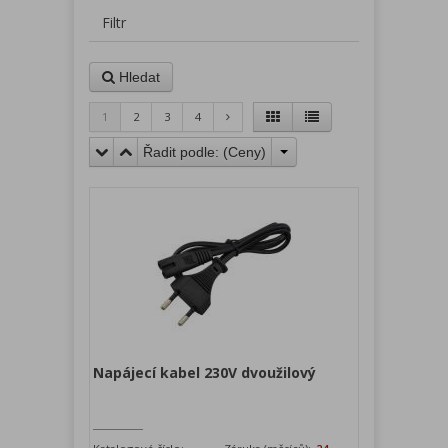
Filtr
Hledat
1
2
3
4
Řadit podle: (
Ceny
)
Napájecí kabel 230V dvoužilový