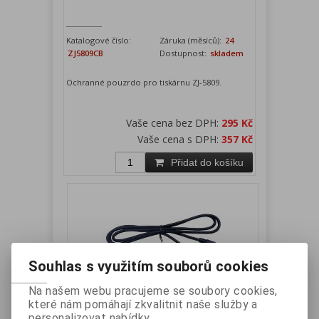
Katalogové číslo:
Záruka (měsíců):
24
ZJ5809CB
Dostupnost:
skladem
Ochranné pouzrdo pro tiskárnu ZJ-5809.
Vaše cena bez DPH:
295 Kč
Vaše cena s DPH:
357 Kč
Přidat do košíku
Souhlas s využitím souborů cookies
Na našem webu pracujeme se soubory cookies,
které nám pomáhají zkvalitnit naše služby a
SPP-R200 - datový kabel RS-232
personalizovat nabídky.