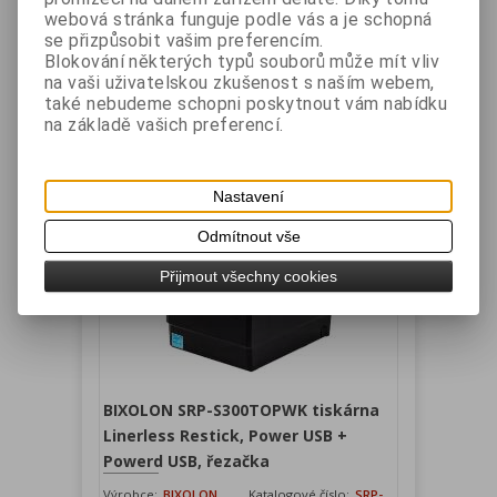
Záruka (měsíců):
24
Dostupnost:
skladem
webová stránka funguje podle vás a je schopná
Termální tiskárna SRP-S300TOK Linerless/Restic
se přizpůsobit vašim preferencím.
s rychlostí tisku 170 mm/s se řezačkou, rozhraní
Blokování některých typů souborů může mít vliv
USB, barva černá.
na vaši uživatelskou zkušenost s naším webem,
také nebudeme schopni poskytnout vám nabídku
Vaše cena bez DPH:
8 188 Kč
na základě vašich preferencí.
Vaše cena s DPH:
9 907,50 Kč
Přidat do košíku
Nastavení
Odmítnout vše
Přijmout všechny cookies
BIXOLON SRP-S300TOPWK tiskárna
Linerless Restick, Power USB +
Powerd USB, řezačka
Výrobce:
BIXOLON
Katalogové číslo:
SRP-