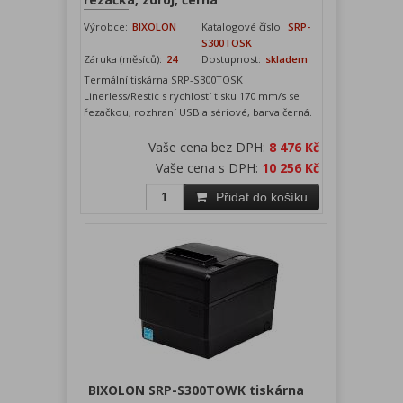
Výrobce:
BIXOLON
Katalogové číslo:
SRP-
S300TOSK
Záruka (měsíců):
24
Dostupnost:
skladem
Termální tiskárna SRP-S300TOSK
Linerless/Restic s rychlostí tisku 170 mm/s se
řezačkou, rozhraní USB a sériové, barva černá.
Vaše cena bez DPH:
8 476 Kč
Vaše cena s DPH:
10 256 Kč
Přidat do košíku
BIXOLON SRP-S300TOWK tiskárna