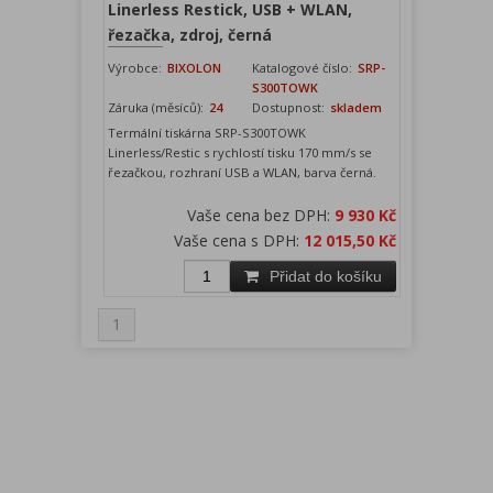
Linerless Restick, USB + WLAN,
řezačka, zdroj, černá
Výrobce:
BIXOLON
Katalogové číslo:
SRP-
S300TOWK
Záruka (měsíců):
24
Dostupnost:
skladem
Termální tiskárna SRP-S300TOWK
Linerless/Restic s rychlostí tisku 170 mm/s se
řezačkou, rozhraní USB a WLAN, barva černá.
Vaše cena bez DPH:
9 930 Kč
Vaše cena s DPH:
12 015,50 Kč
Přidat do košíku
1