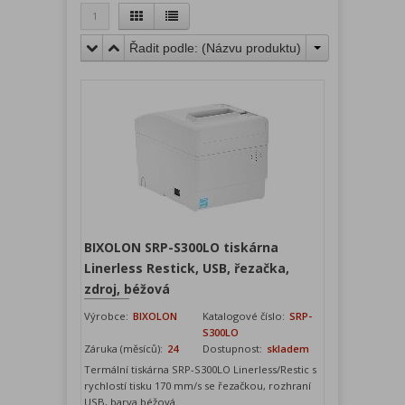
1
Řadit podle: (
Názvu produktu
)
BIXOLON SRP-S300LO tiskárna
Linerless Restick, USB, řezačka,
zdroj, béžová
Výrobce:
BIXOLON
Katalogové číslo:
SRP-
S300LO
Záruka (měsíců):
24
Dostupnost:
skladem
Termální tiskárna SRP-S300LO Linerless/Restic s
rychlostí tisku 170 mm/s se řezačkou, rozhraní
USB, barva béžová.