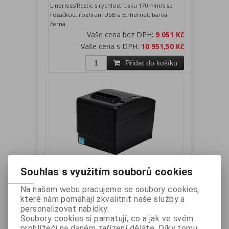
Linerless/Restic s rychlostí tisku 170 mm/s se
řezačkou, rozhraní USB a Etrhernet, barva
černá.
Vaše cena bez DPH:
9 051 Kč
Vaše cena s DPH:
10 951,50 Kč
Přidat do košíku
Souhlas s využitím souborů cookies
BIXOLON SRP-S300TOK tiskárna
Linerless Restick, USB, řezačka,
Na našem webu pracujeme se soubory cookies,
zdroj, černá
které nám pomáhají zkvalitnit naše služby a
personalizovat nabídky.
Výrobce:
BIXOLON
Katalogové číslo:
SRP-
Soubory cookies si pamatují, co a jak ve svém
S300TOK
prohlížeči na daném zařízení děláte. Díky tomu