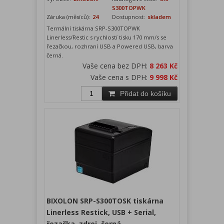
S300TOPWK
Záruka (měsíců):
24
Dostupnost:
skladem
Termální tiskárna SRP-S300TOPWK
Linerless/Restic s rychlostí tisku 170 mm/s se
řezačkou, rozhraní USB a Powered USB, barva
černá.
Vaše cena bez DPH:
8 263 Kč
Vaše cena s DPH:
9 998 Kč
Přidat do košíku
BIXOLON SRP-S300TOSK tiskárna
Linerless Restick, USB + Serial,
řezačka, zdroj, černá