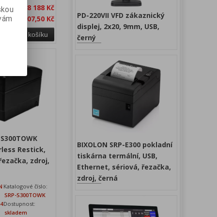
bez DPH:
8 188 Kč
skou
PD-220VII VFD zákaznický
 vám
 DPH:
9 907,50 Kč
displej, 2x20, 9mm, USB,
Přidat do košíku
černý
-S300TOWK
BIXOLON SRP-E300 pokladní
rless Restick,
tiskárna termální, USB,
ezačka, zdroj,
Ethernet, sériová, řezačka,
zdroj, černá
N
Katalogové číslo:
SRP-S300TOWK
24
Dostupnost:
skladem