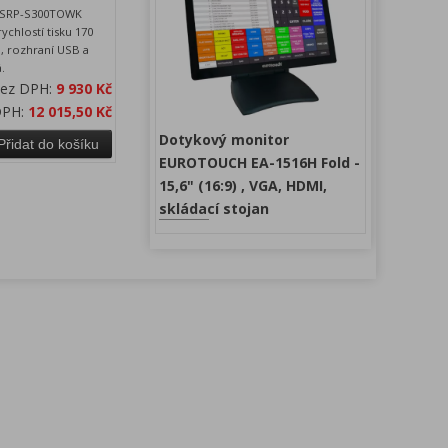
a SRP-S300TOWK
rychlostí tisku 170
, rozhraní USB a
.
bez DPH:
9 930 Kč
DPH:
12 015,50 Kč
Dotykový monitor
Přidat do košíku
EUROTOUCH EA-1516H Fold -
15,6" (16:9) , VGA, HDMI,
skládací stojan