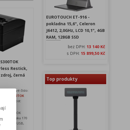
EUROTOUCH ET-916 -
pokladna 15,6", Celeron
J6412, 2,0GHz, LCD 10,1", 4GB
RAM, 128GB SSD
bez DPH:
13 140 Kč
s DPH:
15 899,50 Kč
-S300TOK
rless Restick,
 zdroj, černá
Top produkty
N
Katalogové číslo:
SRP-S300TOK
24
Dostupnost:
skladem
ají
a SRP-S300TOK
rychlostí tisku 170
ém
, rozhraní USB,
e