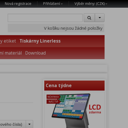
Nová registrace
Přihlášení
Výběr měny: (
CZK
)
V košíku nejsou žádné položky
y etiket
Tiskárny Linerless
í materiál
Download
Cena týdne
NOVINKA
NÁŠ TIP
ového čísla
)