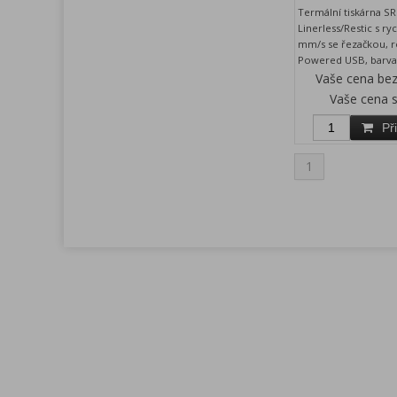
Termální tiskárna 
Linerless/Restic s ryc
mm/s se řezačkou, r
Powered USB, barva
Vaše cena be
Vaše cena 
Př
1