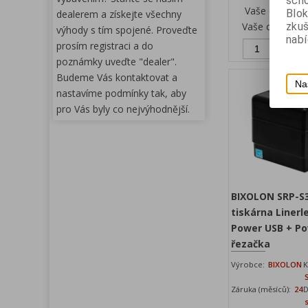
scho
Vaše cena be
Blok
dealerem a získejte všechny
Vaše cena s D
zku
výhody s tím spojené. Proveďte
nabí
prosím registraci a do
Př
poznámky uveďte "dealer".
Budeme Vás kontaktovat a
Na
nastavíme podmínky tak, aby
pro Vás byly co nejvýhodnější.
BIXOLON SRP-
tiskárna Linerl
Power USB + Po
řezačka
Výrobce:
BIXOLON
K
Záruka (měsíců):
24
D