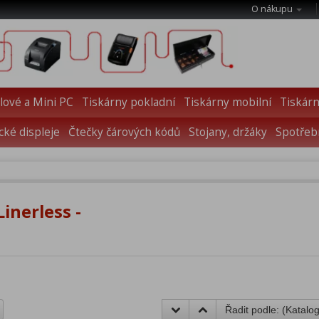
O nákupu
ové a Mini PC
Tiskárny pokladní
Tiskárny mobilní
Tiskárn
cké displeje
Čtečky čárových kódů
Stojany, držáky
Spotřebn
inerless -
Řadit podle: (
Katalog