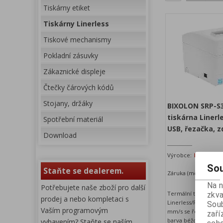
Tiskárny etiket
Tiskárny Linerless
Tiskové mechanismy
Pokladní zásuvky
Zákaznické displeje
Čtečky čárových kódů
Stojany, držáky
BIXOLON SRP-S
tiskárna Linerl
Spotřební materiál
USB, řezačka, z
Download
Výrobce:
BIXOLON
K
Sou
Staňte se dealerem.
Záruka (měsíců):
24
D
Na 
Potřebujete naše zboží pro další
Termální tiskárna S
zkva
prodej a nebo kompletaci s
Linerless/Restic s ryc
Soub
Vaším programovým
mm/s se řezačkou, r
zaří
barva béžová.
vybavením? Staňte se naším