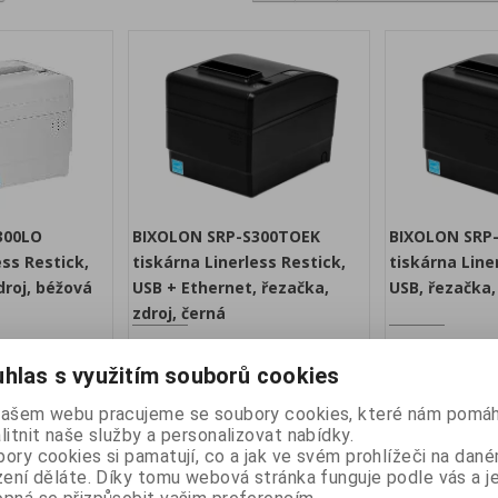
300LO
BIXOLON SRP-S300TOEK
BIXOLON SRP
ess Restick,
tiskárna Linerless Restick,
tiskárna Line
droj, béžová
USB + Ethernet, řezačka,
USB, řezačka,
zdroj, černá
atalogové číslo:
Výrobce:
BIXOLON
Katalogové číslo:
Výrobce:
BIXOLO
SRP-S300LO
SRP-S300TOEK
hlas s využitím souborů cookies
ostupnost:
Záruka (měsíců):
24
Dostupnost:
Záruka (měsíců):
skladem
skladem
našem webu pracujeme se soubory cookies, které nám pomáh
RP-S300LO
Termální tiskárna SRP-S300TOEK
Termální tiskárn
litnit naše služby a personalizovat nabídky.
hlostí tisku 170
Linerless/Restic s rychlostí tisku 170
Linerless/Restic s 
ory cookies si pamatují, co a jak ve svém prohlížeči na dan
ozhraní USB,
mm/s se řezačkou, rozhraní USB a
mm/s se řezačkou
zení děláte. Díky tomu webová stránka funguje podle vás a j
Etrhernet, barva černá.
barva černá.