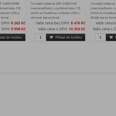
SRP-S300TOPWK
Termální tiskárna SRP-S300TOSK
Termální tiskárn
hlostí tisku 170
Linerless/Restic s rychlostí tisku 170
Linerless/Restic s 
ozhraní USB a
mm/s se řezačkou, rozhraní USB a
mm/s se řezačkou
 černá.
sériové, barva černá.
WLAN, barva černá
z DPH:
8 263 Kč
Vaše cena bez DPH:
8 476 Kč
Vaše cena 
s DPH:
9 998 Kč
Vaše cena s DPH:
10 256 Kč
Vaše cena s 
idat do košíku
Přidat do košíku