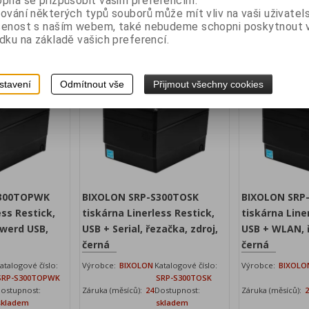
pná se přizpůsobit vašim preferencím.
z DPH:
5 784 Kč
Vaše cena bez DPH:
9 051 Kč
Vaše cena 
ování některých typů souborů může mít vliv na vaši uživatel
PH:
šenost s naším webem, také nebudeme schopni poskytnout
6 998,50 Kč
Vaše cena s DPH:
10 951,50 Kč
Vaše cena s
dku na základě vašich preferencí.
idat do košíku
Přidat do košíku
stavení
Odmítnout vše
Přijmout všechny cookies
S300TOPWK
BIXOLON SRP-S300TOSK
BIXOLON SRP
ess Restick,
tiskárna Linerless Restick,
tiskárna Line
werd USB,
USB + Serial, řezačka, zdroj,
USB + WLAN, ř
černá
černá
atalogové číslo:
Výrobce:
BIXOLON
Katalogové číslo:
Výrobce:
BIXOLO
SRP-S300TOPWK
SRP-S300TOSK
ostupnost:
Záruka (měsíců):
24
Dostupnost:
Záruka (měsíců):
skladem
skladem