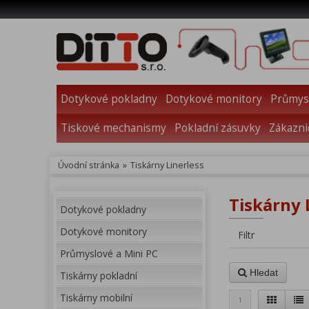
Dotykové pokladny
Dotykové monitory
Průmysl
Tiskové mechanismy
Pokladní zásuvky
Zákazni
Úvodní stránka
»
Tiskárny Linerless
Tiskárny L
Dotykové pokladny
Dotykové monitory
Filtr
Průmyslové a Mini PC
Hledat
Tiskárny pokladní
Tiskárny mobilní
1