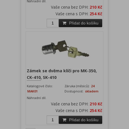
Náhradní díl.
Vaše cena bez DPH:
210 Kč
Vaše cena s DPH:
254 Kč
Přidat do košíku
Zámek se dvěma klíči pro MK-350,
CK-410, SK-410
Katalogové číslo:
Záruka (měsíců):
24
MAK01
Dostupnost:
skladem
Náhradní díl.
Vaše cena bez DPH:
210 Kč
Vaše cena s DPH:
254 Kč
Přidat do košíku