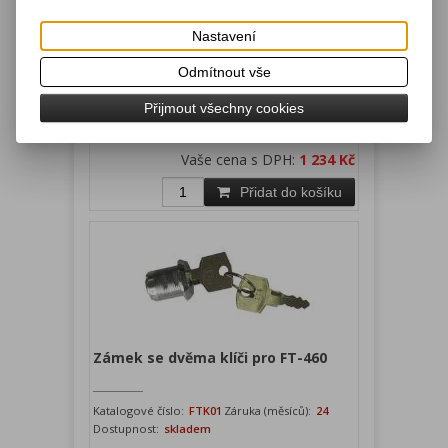
Civka elektromagnetu pro CLUX,
Nastavení
24V
Odmítnout vše
Katalogové číslo:
Záruka (měsíců):
24
CSSEL24
Dostupnost:
skladem
Přijmout všechny cookies
Náhradní díl.
Vaše cena bez DPH:
1 020 Kč
Vaše cena s DPH:
1 234 Kč
Přidat do košíku
Zámek se dvěma klíči pro FT-460
Katalogové číslo:
FTK01
Záruka (měsíců):
24
Dostupnost:
skladem