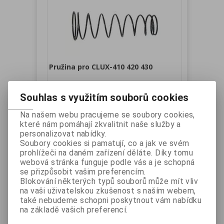
Pružina pro CLUX-410 420 430
Katalogové číslo:
Záruka (měsíců):
24
Souhlas s využitím souborů cookies
CSSP02
Dostupnost:
skladem
Na našem webu pracujeme se soubory cookies,
Náhradní díl.
které nám pomáhají zkvalitnit naše služby a
Vaše cena bez DPH:
24 Kč
personalizovat nabídky.
Vaše cena s DPH:
29 Kč
Soubory cookies si pamatují, co a jak ve svém
prohlížeči na daném zařízení děláte. Díky tomu
Přidat do košíku
webová stránka funguje podle vás a je schopná
se přizpůsobit vašim preferencím.
Blokování některých typů souborů může mít vliv
na vaši uživatelskou zkušenost s naším webem,
také nebudeme schopni poskytnout vám nabídku
na základě vašich preferencí.