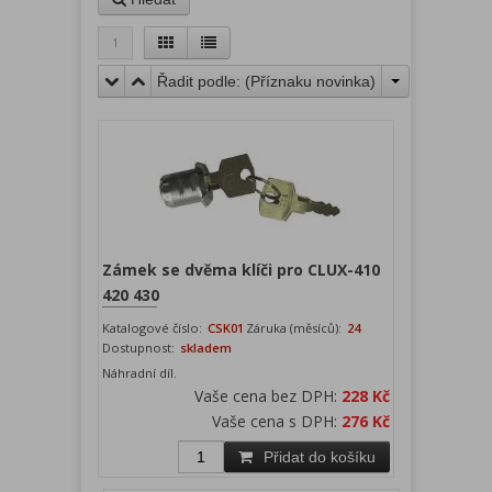
1
Řadit podle: (
Příznaku novinka
)
Zámek se dvěma klíči pro CLUX-410
420 430
Katalogové číslo:
CSK01
Záruka (měsíců):
24
Dostupnost:
skladem
Náhradní díl.
Vaše cena bez DPH:
228 Kč
Vaše cena s DPH:
276 Kč
Přidat do košíku