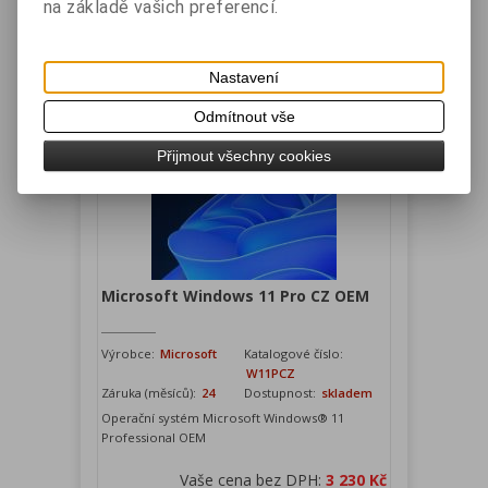
Vaše cena bez DPH:
1 750 Kč
na základě vašich preferencí.
Vaše cena s DPH:
2 117,50 Kč
Přidat do košíku
Nastavení
Odmítnout vše
Přijmout všechny cookies
Microsoft Windows 11 Pro CZ OEM
Výrobce:
Microsoft
Katalogové číslo:
W11PCZ
Záruka (měsíců):
24
Dostupnost:
skladem
Operační systém Microsoft Windows® 11
Professional OEM
Vaše cena bez DPH:
3 230 Kč