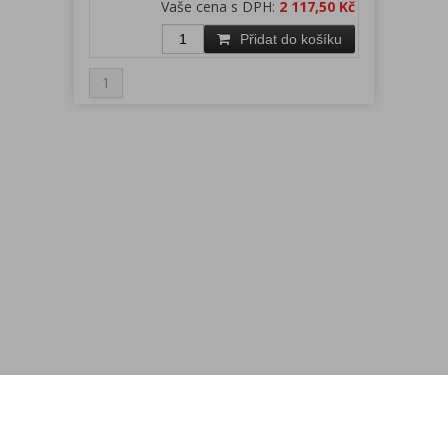
Vaše cena s DPH:
2 117,50 Kč
Přidat do košíku
1
Menu
Rychlá objednávka
Odběr novinek