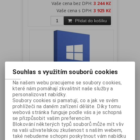
Vaše cena bez DPH:
3 244 Kč
Vaše cena s DPH:
3 925 Kč
Přidat do košíku
Souhlas s využitím souborů cookies
Na našem webu pracujeme se soubory cookies,
Microsoft Windows® 10 IoT
které nám pomáhají zkvalitnit naše služby a
personalizovat nabídky.
Enterprise 2021 Entry
Soubory cookies si pamatují, co a jak ve svém
Výrobce:
Microsoft
Katalogové číslo:
prohlížeči na daném zařízení děláte. Díky tomu
W10IOTE2021
webová stránka funguje podle vás a je schopná
Záruka (měsíců):
24
Dostupnost:
skladem
se přizpůsobit vašim preferencím.
Operační systém Microsoft Windows® 10 IoT
Blokování některých typů souborů může mít vliv
Enterprise 2021 ENTRY vhodný pro zařízení s
na vaši uživatelskou zkušenost s naším webem,
procesory Intel J1900. J4125, J6412.
také nebudeme schopni poskytnout vám nabídku