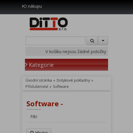
O nákupu
V košíku nejsou žádné položky
Kategorie
Úvodní stránka
»
Dotykové pokladny
»
Příslušenství
»
Software
Software -
Filtr
Hledat