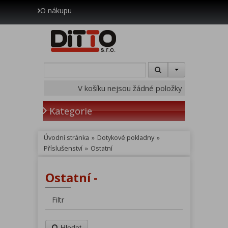
O nákupu
V košíku nejsou žádné položky
Kategorie
Úvodní stránka
»
Dotykové pokladny
»
Příslušenství
»
Ostatní
Ostatní -
Filtr
Hledat