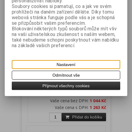
personalizovat nabídky.
Přidat do košíku
Soubory cookies si pamatují, co a jak ve svém
prohlížeči na daném zařízení děláte. Díky tomu
webová stránka funguje podle vás a je schopná
se přizpůsobit vašim preferencím.
Blokování některých typů souborů může mít vliv
na vaši uživatelskou zkušenost s naším webem,
také nebudeme schopni poskytnout vám nabídku
na základě vašich preferencí.
Nastavení
ET-716, ET-716II, 716III, ET-717 -
rozšíření SSD na 256GB
Odmítnout vše
Katalogové číslo:
Záruka (měsíců):
24
Přijmout všechny cookies
ETMSSD250
Dostupnost:
skladem
Rozšíření SSD na 250GB
Vaše cena bez DPH:
1 044 Kč
Vaše cena s DPH:
1 263 Kč
Přidat do košíku