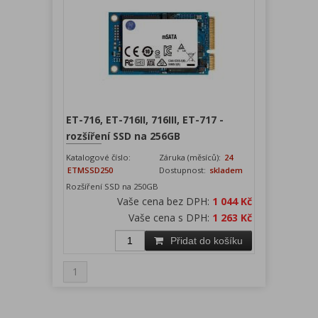
ET-716, ET-716II, 716III, ET-717 -
rozšíření SSD na 256GB
Katalogové číslo:
Záruka (měsíců):
24
ETMSSD250
Dostupnost:
skladem
Rozšíření SSD na 250GB
Vaše cena bez DPH:
1 044 Kč
Vaše cena s DPH:
1 263 Kč
Přidat do košíku
1