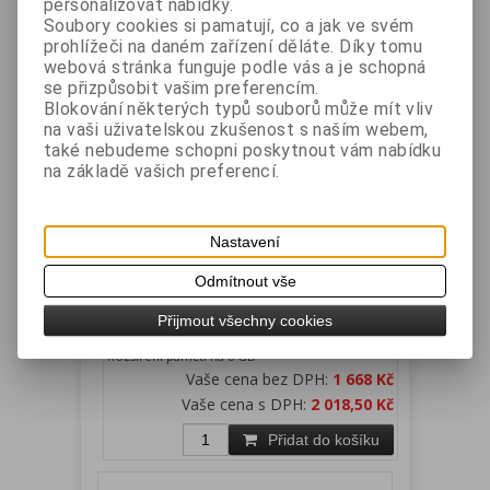
personalizovat nabídky.
Přidat do košíku
Soubory cookies si pamatují, co a jak ve svém
prohlížeči na daném zařízení děláte. Díky tomu
webová stránka funguje podle vás a je schopná
se přizpůsobit vašim preferencím.
Blokování některých typů souborů může mít vliv
na vaši uživatelskou zkušenost s naším webem,
také nebudeme schopni poskytnout vám nabídku
na základě vašich preferencí.
Nastavení
ET-715, ET-716, ET-755, ET-717 -
rozšíření RAM na 8GB
Odmítnout vše
Katalogové číslo:
Záruka (měsíců):
24
Přijmout všechny cookies
ET3RAM8
Dostupnost:
skladem
Rozšíření paměti na 8 GB
Vaše cena bez DPH:
1 668 Kč
Vaše cena s DPH:
2 018,50 Kč
Přidat do košíku