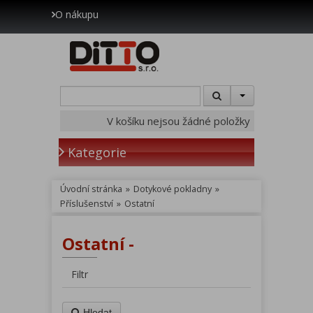
O nákupu
V košíku nejsou žádné položky
Kategorie
Úvodní stránka
»
Dotykové pokladny
»
Příslušenství
»
Ostatní
Ostatní -
Filtr
Hledat