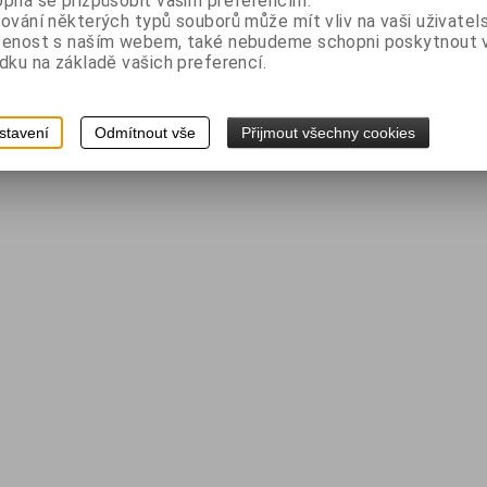
pná se přizpůsobit vašim preferencím.
ování některých typů souborů může mít vliv na vaši uživatel
šenost s naším webem, také nebudeme schopni poskytnout
dku na základě vašich preferencí.
stavení
Odmítnout vše
Přijmout všechny cookies