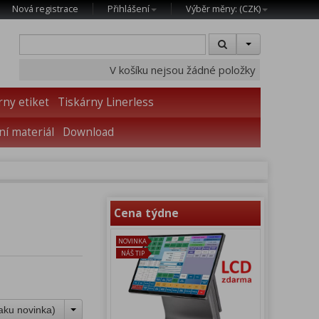
Nová registrace
Přihlášení
Výběr měny: (
CZK
)
V košíku nejsou žádné položky
rny etiket
Tiskárny Linerless
í materiál
Download
Cena týdne
NOVINKA
NÁŠ TIP
aku novinka
)