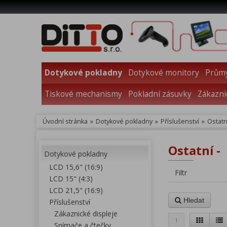
Dotykové pokladny
Dotykové monitory
Průmy
Tiskové mechanismy
Pokladní zásuvky
Zákazni
Úvodní stránka
»
Dotykové pokladny
»
Příslušenství
»
Ostatn
Ostatní -
Dotykové pokladny
LCD 15,6" (16:9)
Filtr
LCD 15" (4:3)
LCD 21,5" (16:9)
Hledat
Příslušenství
Zákaznické displeje
1
Snímače a čtečky