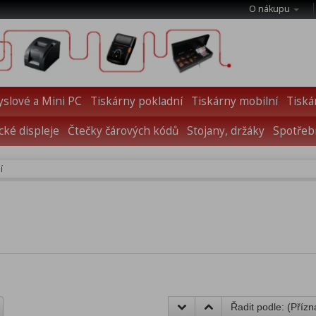
O nákupu
slové a Mini PC
Tiskárny pokladní
Tiskárny mobilní
Tiská
cké displeje
Čtečky čárových kódů
Stojany, držáky
Spotřebn
í
Řadit podle: (
Přízn