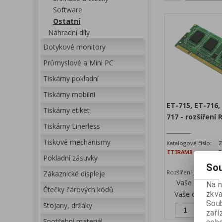
Software
Ostatní
Náhradní díly
Dotykové monitory
Průmyslové a Mini PC
Tiskárny pokladní
Tiskárny mobilní
ET-715, ET-716,
Tiskárny etiket
717 - rozšíření
Tiskárny Linerless
Tiskové mechanismy
Katalogové číslo:
Z
ET3RAM8
D
Pokladní zásuvky
Sou
Rozšíření paměti na
Zákaznické displeje
Vaše cena be
Na 
Čtečky čárových kódů
Vaše cena s D
zkva
Soub
Stojany, držáky
Př
zaří
Spotřební materiál