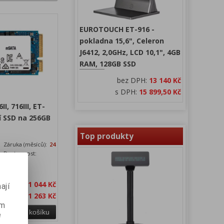
EUROTOUCH ET-916 -
pokladna 15,6", Celeron
J6412, 2,0GHz, LCD 10,1", 4GB
RAM, 128GB SSD
bez DPH:
13 140 Kč
s DPH:
15 899,50 Kč
I, 716III, ET-
ní SSD na 256GB
Top produkty
Záruka (měsíců):
24
Dostupnost:
skladem
 250GB
bez DPH:
1 044 Kč
ají
a s DPH:
1 263 Kč
ém
Přidat do košíku
e