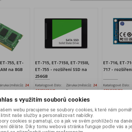
 ET-755, ET-
ET-715, ET-715II, ET-715III,
ET-716, ET-716I
 RAM na 8GB
ET-755 - rozšíření SSD na
717 - rozšíře
256GB
áruka (měsíců):
24
Katalogové číslo:
Záruka (měsíců):
24
Katalogové číslo:
ostupnost:
ET25SSD240
Dostupnost:
ETMSSD250
skladem
skladem
hlas s využitím souborů cookies
 8 GB
Rozšíření SSD na 256GB
Rozšíření SSD na
z DPH:
1 668 Kč
Vaše cena bez DPH:
1 044 Kč
Vaše cena 
našem webu pracujeme se soubory cookies, které nám pomáh
PH:
litnit naše služby a personalizovat nabídky.
2 018,50 Kč
Vaše cena s DPH:
1 263 Kč
Vaše cen
ory cookies si pamatují, co a jak ve svém prohlížeči na dan
idat do košíku
Přidat do košíku
zení děláte. Díky tomu webová stránka funguje podle vás a j