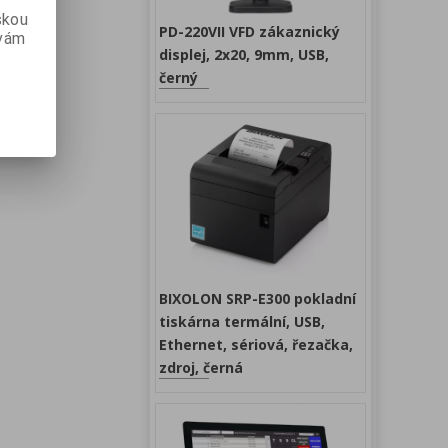
skou
PD-220VII VFD zákaznický
 vám
displej, 2x20, 9mm, USB,
černý
BIXOLON SRP-E300 pokladní
tiskárna termální, USB,
Ethernet, sériová, řezačka,
zdroj, černá