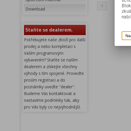
scho
1
Blok
Download
zku
nabí
Staňte se dealerem.
Na
Potřebujete naše zboží pro další
prodej a nebo kompletaci s
Vaším programovým
vybavením? Staňte se naším
dealerem a získejte všechny
výhody s tím spojené. Proveďte
prosím registraci a do
poznámky uveďte "dealer".
Budeme Vás kontaktovat a
nastavíme podmínky tak, aby
pro Vás byly co nejvýhodnější.