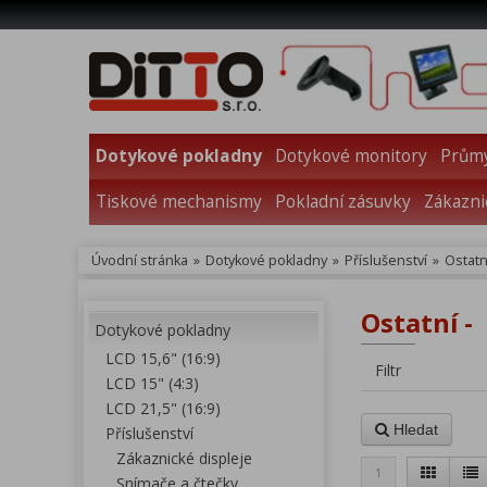
Dotykové pokladny
Dotykové monitory
Průmy
Tiskové mechanismy
Pokladní zásuvky
Zákazni
Úvodní stránka
»
Dotykové pokladny
»
Příslušenství
»
Ostatn
Ostatní -
Dotykové pokladny
LCD 15,6" (16:9)
Filtr
LCD 15" (4:3)
LCD 21,5" (16:9)
Hledat
Příslušenství
Zákaznické displeje
1
Snímače a čtečky