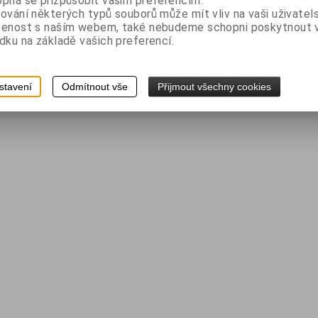
pná se přizpůsobit vašim preferencím.
ování některých typů souborů může mít vliv na vaši uživatel
šenost s naším webem, také nebudeme schopni poskytnout
dku na základě vašich preferencí.
stavení
Odmítnout vše
Přijmout všechny cookies