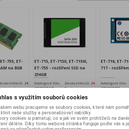
 ET-755, ET-
ET-715, ET-715II, ET-715III,
ET-716, ET-716I
 RAM na 8GB
ET-755 - rozšíření SSD na
717 - rozšíře
256GB
áruka (měsíců):
24
Katalogové číslo:
Záruka (měsíců):
24
Katalogové číslo:
ostupnost:
ET25SSD240
Dostupnost:
ETMSSD250
skladem
skladem
hlas s využitím souborů cookies
 8 GB
Rozšíření SSD na 256GB
Rozšíření SSD na
z DPH:
1 668 Kč
Vaše cena bez DPH:
1 044 Kč
Vaše cena 
našem webu pracujeme se soubory cookies, které nám pomáh
PH:
litnit naše služby a personalizovat nabídky.
2 018,50 Kč
Vaše cena s DPH:
1 263 Kč
Vaše cen
ory cookies si pamatují, co a jak ve svém prohlížeči na dan
idat do košíku
Přidat do košíku
zení děláte. Díky tomu webová stránka funguje podle vás a j