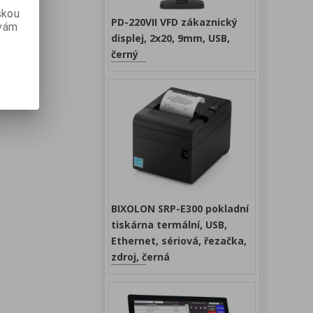
skou
PD-220VII VFD zákaznický
 vám
displej, 2x20, 9mm, USB,
černý
BIXOLON SRP-E300 pokladní
tiskárna termální, USB,
Ethernet, sériová, řezačka,
zdroj, černá