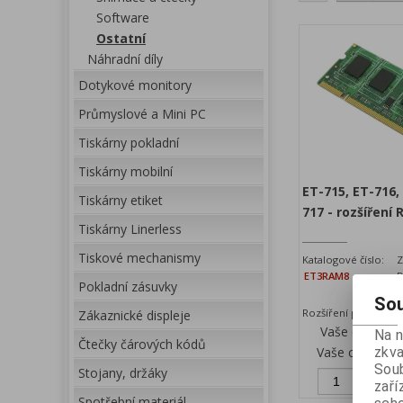
Software
Ostatní
Náhradní díly
Dotykové monitory
Průmyslové a Mini PC
Tiskárny pokladní
Tiskárny mobilní
ET-715, ET-716,
Tiskárny etiket
717 - rozšíření
Tiskárny Linerless
Tiskové mechanismy
Katalogové číslo:
Z
ET3RAM8
D
Pokladní zásuvky
Sou
Rozšíření paměti na
Zákaznické displeje
Vaše cena be
Na 
Čtečky čárových kódů
Vaše cena s D
zkva
Soub
Stojany, držáky
Př
zaří
Spotřební materiál