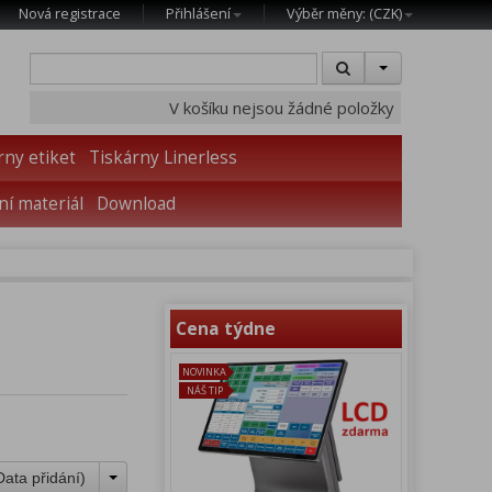
Nová registrace
Přihlášení
Výběr měny: (
CZK
)
V košíku nejsou žádné položky
rny etiket
Tiskárny Linerless
í materiál
Download
Cena týdne
NOVINKA
NÁŠ TIP
Data přidání
)