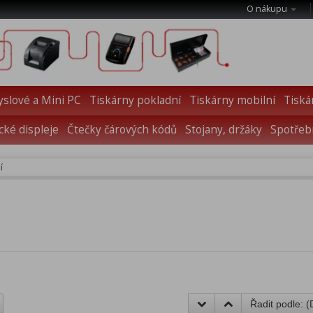
O nákupu
slové a Mini PC
Tiskárny pokladní
Tiskárny mobilní
Tiská
cké displeje
Čtečky čárových kódů
Stojany, držáky
Spotřebn
í
Řadit podle: (