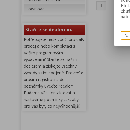
scho
1
Blok
Download
zku
nabí
Staňte se dealerem.
Na
Potřebujete naše zboží pro další
prodej a nebo kompletaci s
Vaším programovým
vybavením? Staňte se naším
dealerem a získejte všechny
výhody s tím spojené. Proveďte
prosím registraci a do
poznámky uveďte "dealer".
Budeme Vás kontaktovat a
nastavíme podmínky tak, aby
pro Vás byly co nejvýhodnější.