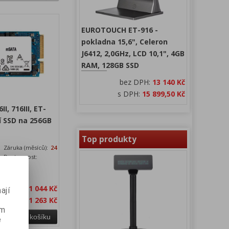
EUROTOUCH ET-916 -
pokladna 15,6", Celeron
J6412, 2,0GHz, LCD 10,1", 4GB
RAM, 128GB SSD
bez DPH:
13 140 Kč
s DPH:
15 899,50 Kč
I, 716III, ET-
ní SSD na 256GB
Top produkty
Záruka (měsíců):
24
Dostupnost:
skladem
 250GB
bez DPH:
1 044 Kč
ají
a s DPH:
1 263 Kč
ém
Přidat do košíku
e